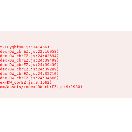
t-CLyghf9m.js:34:456)

dex-DW_cbrEZ.js:22:16958)

dex-DW_cbrEZ.js:24:43694)

dex-DW_cbrEZ.js:24:39499)

dex-DW_cbrEZ.js:24:39430)

dex-DW_cbrEZ.js:24:39289)

dex-DW_cbrEZ.js:24:35710)

dex-DW_cbrEZ.js:24:34666)

ex-DW_cbrEZ.js:9:1562)

com/assets/index-DW_cbrEZ.js:9:1930)